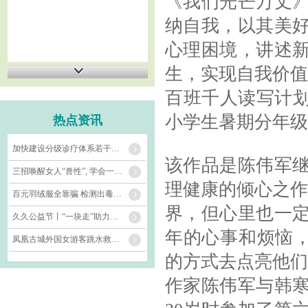
《我们光芒万丈
纳自我，以其美
心理困境，讲述
生，实现自我价值
百班千人读写计划
小学生暑期分年级
热点资讯
加快建设分级诊疗体系若干措施推出 更好满足群众就近就便就医需求（权威发布）
该作品是陈伟军
三招唤醒女人“兽性”, 学会一种, 让她彻底对你上瘾!
理健康的倾心之作
百元羽绒服全靠骗 检测出毒超标 十件九件没绒毛。
界，但心里也一
久久公益节丨“一块走”助力朱鹮家园修复 公益联动守护地球免疫力
年的心事和烦恼，
凤凰古城外国女游客跳水救人引关注 目击者还原救人瞬间_大皖新闻 | 安徽网
的方式去点亮他们
作家陈伟军与韩寒