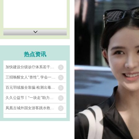
热点资讯
加快建设分级诊疗体系若干措施推出 更好满足群众就近就便就医需求（权威发布）
三招唤醒女人“兽性”, 学会一种, 让她彻底对你上瘾!
百元羽绒服全靠骗 检测出毒超标 十件九件没绒毛。
久久公益节丨“一块走”助力朱鹮家园修复 公益联动守护地球免疫力
凤凰古城外国女游客跳水救人引关注 目击者还原救人瞬间_大皖新闻 | 安徽网